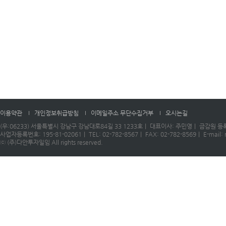
이용약관
개인정보취급방침
이메일주소 무단수집거부
오시는길
(우:06233) 서울특별시 강남구 강남대로84길 33 1233호｜ 대표이사: 주민영｜ 금감원 등록
사업자등록번호: 195-81-02061｜ TEL: 02-782-8567｜ FAX: 02-782-8569｜ E-mail: m
ⓒ (주)다안투자일임 All rights reserved.