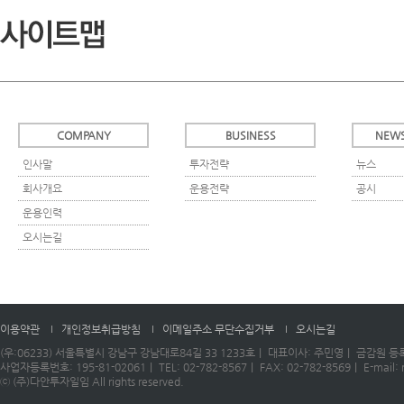
COMPANY
BUSINESS
NEWS
인사말
투자전략
뉴스
회사개요
운용전략
공시
운용인력
오시는길
이용약관
개인정보취급방침
이메일주소 무단수집거부
오시는길
(우:06233) 서울특별시 강남구 강남대로84길 33 1233호｜ 대표이사: 주민영｜ 금감원 등록
사업자등록번호: 195-81-02061｜ TEL: 02-782-8567｜ FAX: 02-782-8569｜ E-mail: m
ⓒ (주)다안투자일임 All rights reserved.